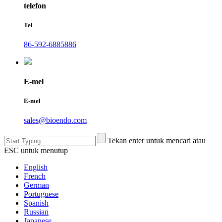
telefon
Tel
86-592-6885886
E-mel
E-mel
sales@bioendo.com
Tekan enter untuk mencari atau
ESC untuk menutup
English
French
German
Portuguese
Spanish
Russian
Japanese