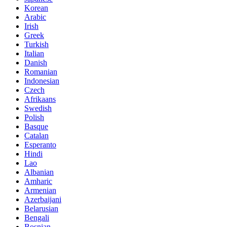
Korean
Arabic
Irish
Greek
Turkish
Italian
Danish
Romanian
Indonesian
Czech
Afrikaans
Swedish
Polish
Basque
Catalan
Esperanto
Hindi
Lao
Albanian
Amharic
Armenian
Azerbaijani
Belarusian
Bengali
Bosnian