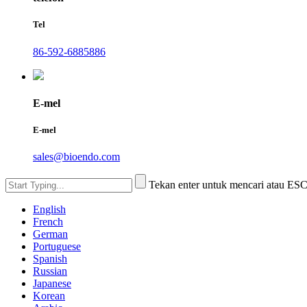
Tel
86-592-6885886
E-mel
E-mel
sales@bioendo.com
Tekan enter untuk mencari atau ES
English
French
German
Portuguese
Spanish
Russian
Japanese
Korean