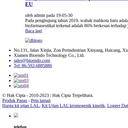
EU
oleh admin pada 19-05-30
Pada penghujung tahun 2019, wabak mahkota baru adalah 
biofarmaseutikal terkenal adalah 86% berkesan terhadap 
Baca lagi
No.131, Jalan Xinjia, Zon Perindustrian Xinyang, Haicang, Xi
Xiamen Bioendo Technology Co., Ltd.
sales@bioendo.com
Tel: 86-592-6885886
© Hak Cipta - 2010-2023 : Hak Cipta Terpelihara.
Produk Panas
-
Peta laman
Harga kit ujian LAL
,
Kit Ujian LAL kromogenik kinetik
,
Logger Dat
telefon