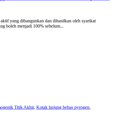
ktif yang dibangunkan dan dihasilkan oleh syarikat
yang boleh menjadi 100% sebelum...
ogenik Titik Akhir
,
Kotak hujung bebas pyrogen
,