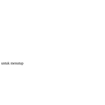
C untuk menutup