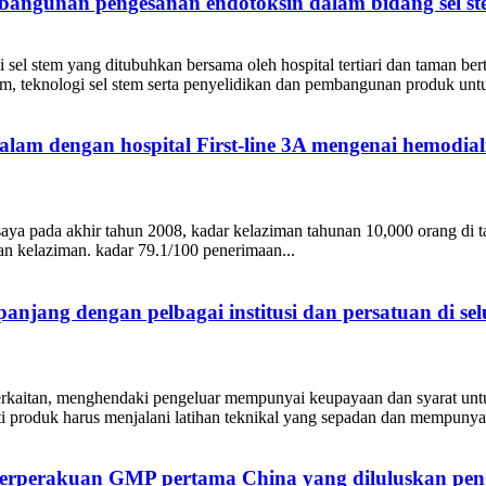
angunan pengesanan endotoksin dalam bidang sel s
 sel stem yang ditubuhkan bersama oleh hospital tertiari dan taman ber
m, teknologi sel stem serta penyelidikan dan pembangunan produk un
m dengan hospital First-line 3A mengenai hemodiali
saya pada akhir tahun 2008, kadar kelaziman tahunan 10,000 orang di 
an kelaziman. kadar 79.1/100 penerimaan...
anjang dengan pelbagai institusi dan persatuan di se
aitan, menghendaki pengeluar mempunyai keupayaan dan syarat untu
ti produk harus menjalani latihan teknikal yang sepadan dan mempunyai
erperakuan GMP pertama China yang diluluskan pen