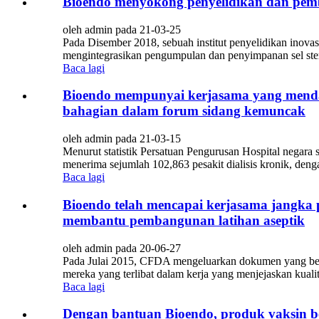
Bioendo menyokong penyelidikan dan pemb
oleh admin pada 21-03-25
Pada Disember 2018, sebuah institut penyelidikan inovasi
mengintegrasikan pengumpulan dan penyimpanan sel ste
Baca lagi
Bioendo mempunyai kerjasama yang mendala
bahagian dalam forum sidang kemuncak
oleh admin pada 21-03-15
Menurut statistik Persatuan Pengurusan Hospital negara 
menerima sejumlah 102,863 pesakit dialisis kronik, deng
Baca lagi
Bioendo telah mencapai kerjasama jangka p
membantu pembangunan latihan aseptik
oleh admin pada 20-06-27
Pada Julai 2015, CFDA mengeluarkan dokumen yang berk
mereka yang terlibat dalam kerja yang menjejaskan kuali
Baca lagi
Dengan bantuan Bioendo, produk vaksin b